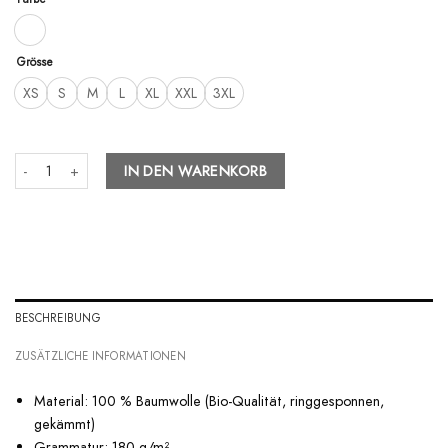
Grösse
XS
S
M
L
XL
XXL
3XL
Sushi Time - Organic Relaxed Shirt Menge
IN DEN WARENKORB
BESCHREIBUNG
ZUSÄTZLICHE INFORMATIONEN
Material: 100 % Baumwolle (Bio-Qualität, ringgesponnen,
gekämmt)
Grammatur: 180 g/m²