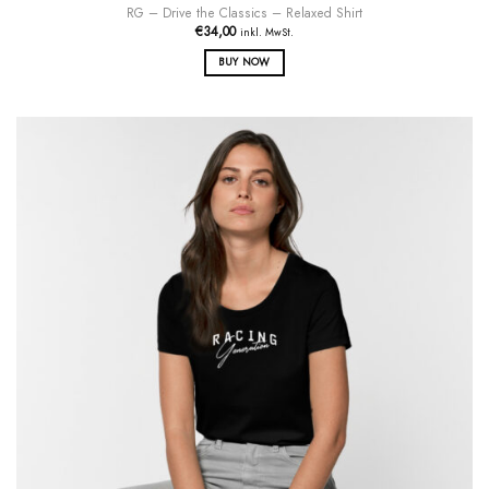
RG – Drive the Classics – Relaxed Shirt
€
34,00
inkl. MwSt.
BUY NOW
Dieses
Produkt
weist
mehrere
Varianten
auf.
Die
Optionen
können
auf
der
Produktseite
gewählt
werden