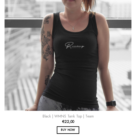
der
Produktseite
gewählt
werden
Black | WMNS Tank Top | Team
€
22,00
BUY NOW