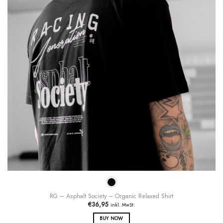
gewählt
werden
RG – Asphalt Society – Organic Relaxed Shirt
€
36,95
inkl. MwSt.
BUY NOW