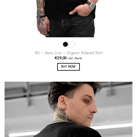
RG – Basic Line – Organic Relaxed Shirt
€
29,00
inkl. MwSt.
BUY NOW
Dieses
Produkt
weist
mehrere
Varianten
auf.
Die
Optionen
können
auf
der
Produktseite