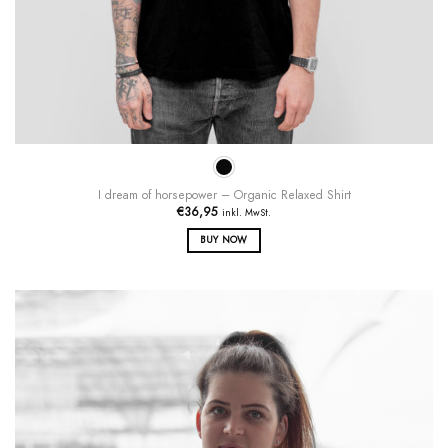
I dream of horsepower – Organic Relaxed Shirt
€
36,95
inkl. MwSt.
BUY NOW
Dieses
Produkt
weist
mehrere
Varianten
auf.
Die
Optionen
können
auf