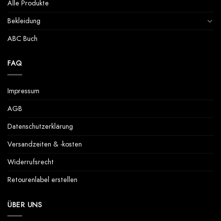
können
Alle Produkte
auf
der
Bekleidung
Produktseite
ABC Buch
gewählt
werden
FAQ
Impressum
AGB
Datenschutzerklärung
Versandzeiten & -kosten
Widerrufsrecht
Retourenlabel erstellen
ÜBER UNS