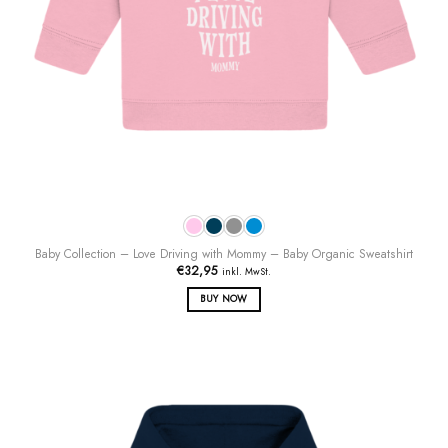
Baby Collection – Love Driving with Mommy – Baby Organic Sweatshirt
€
32,95
inkl. MwSt.
BUY NOW
Dieses
Produkt
weist
mehrere
Varianten
auf.
Die