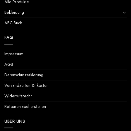
können
Alle Produkte
auf
der
Bekleidung
Produktseite
ABC Buch
gewählt
werden
FAQ
Impressum
AGB
Datenschutzerklärung
Versandzeiten & -kosten
Widerrufsrecht
Retourenlabel erstellen
ÜBER UNS