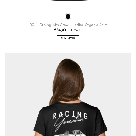
RG – Driving with Crew – Ladies Organic Shirt
€
34,00
inkl. MwSt.
BUY NOW
Dieses
Produkt
weist
mehrere
Varianten
auf.
Die
Optionen
können
auf
der
Produktseite
gewählt
werden