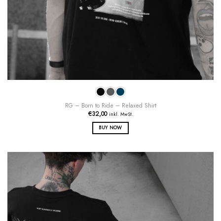
RG – Born to Ride – Relaxed Shirt
€
32,00
inkl. MwSt.
BUY NOW
Dieses
Produkt
weist
mehrere
Varianten
auf.
Die
Optionen
können