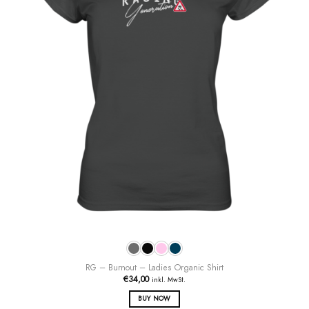
können
auf
der
Produktseite
gewählt
werden
RG – Burnout – Ladies Organic Shirt
€
34,00
inkl. MwSt.
BUY NOW