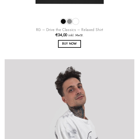
RG – Drive the Classics – Relaxed Shirt
€
34,00
inkl. MwSt.
BUY NOW
Dieses
Produkt
weist
mehrere
Varianten
auf.
Die
Optionen
können
auf
der
Produktseite
gewählt
werden