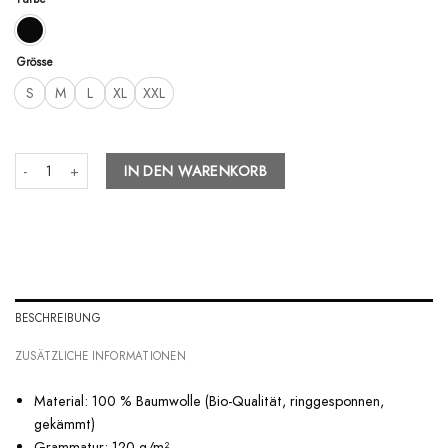
Grösse
S
M
L
XL
XXL
RG - Basic Line - Ladies Organic Tank-Top Menge
IN DEN WARENKORB
BESCHREIBUNG
ZUSÄTZLICHE INFORMATIONEN
Material: 100 % Baumwolle (Bio-Qualität, ringgesponnen,
gekämmt)
Grammatur: 120 g/m²