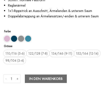
Raglanärmel
1×1-Rippstrick an Ausschnitt, Ärmelenden & unterem Saum
Doppelabsteppung an Ärmelansätzen/-enden & unterem Saum
Farbe
Grösse
110/116 (5-6)
122/128 (7-8)
134/146 (9-11)
152/164 (12-14)
98/104 (3-4)
Kids Collection - No time for boring cars - Kids Organic Sweatshirt Menge
IN DEN WARENKORB