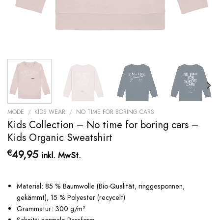
MODE
/
KIDS WEAR
/
NO TIME FOR BORING CARS
Kids Collection – No time for boring cars –
Kids Organic Sweatshirt
49,95
€
inkl. MwSt.
Material: 85 % Baumwolle (Bio-Qualität, ringgesponnen,
gekämmt), 15 % Polyester (recycelt)
Grammatur: 300 g/m²
Schnitt: normale Passform