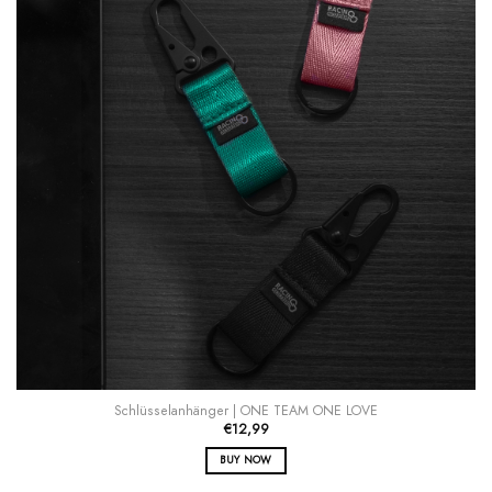
Produktseite
gewählt
werden
Schlüsselanhänger | ONE TEAM ONE LOVE
€
12,99
BUY NOW
Dieses