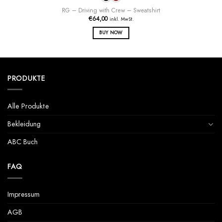
RG – Driving with Crew – Sweatshirt
€
64,00
inkl. MwSt.
BUY NOW
Dieses
Produkt
weist
mehrere
PRODUKTE
Varianten
auf.
Die
Alle Produkte
Optionen
können
Bekleidung
auf
der
ABC Buch
Produktseite
gewählt
werden
FAQ
Impressum
AGB