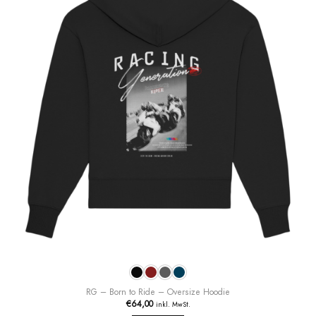
Die
Optionen
können
auf
der
Produktseite
gewählt
werden
RG – Born to Ride – Oversize Hoodie
€
64,00
inkl. MwSt.