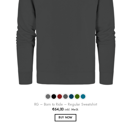
RG – Born to Ride – Regular Sweatshirt
€
64,00
inkl. MwSt.
BUY NOW
Dieses
Produkt