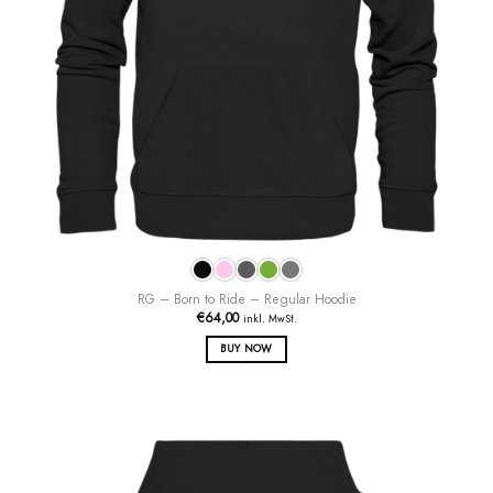
RG – Born to Ride – Regular Hoodie
€
64,00
inkl. MwSt.
BUY NOW
Dieses
Produkt
weist
mehrere
Varianten
auf.