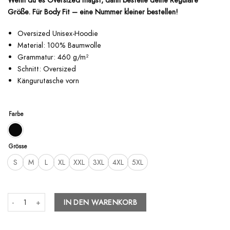
Wenn du es Oversized magst, dann bestelle deine Reguläre
Größe. Für Body Fit – eine Nummer kleiner bestellen!
Oversized Unisex-Hoodie
Material: 100% Baumwolle
Grammatur: 460 g/m²
Schnitt: Oversized
Kängurutasche vorn
Farbe
Grösse
S
M
L
XL
XXL
3XL
4XL
5XL
RG - Oversized Hoodie - Asphalt Society Menge
IN DEN WARENKORB